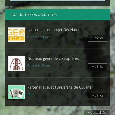
sur
le
site
Les dernières actualités
Lancement du projet GéoNature
Suivis scientifiques
+ d’infos
Nouveau genre de coléoptères !
Suivis scientifiques
+ d’infos
Partenariat avec l’Université de Guyane
EEDD
+ d’infos
+ d’actualités